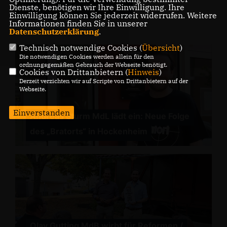
Dienste, benötigen wir Ihre Einwilligung. Ihre
Aktuelles von Andreas Sturm
Einwilligung können Sie jederzeit widerrufen. Weitere
Informationen finden Sie in unserer
Datenschutzerklärung
.
Technisch notwendige Cookies (
Übersicht
)
Die notwendigen Cookies werden allein für den
ordnungsgemäßen Gebrauch der Webseite benötigt.
Cookies von Drittanbietern (
Hinweis
)
Derzeit verzichten wir auf Scripte von Drittanbietern auf der
Webseite.
Einverstanden
Andreas Sturm MdL lädt ein: Neue Folge
des „Bratorts“ in Hockenheim
Olav Gutting MdB wirbt für Reformen /