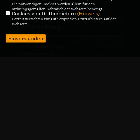
Die notwendigen Cookies werden allein für den
CDU Baden-Württemberg
ordnungsgemäßen Gebrauch der Webseite benötigt.
Cookies von Drittanbietern (
Hinweis
)
Derzeit verzichten wir auf Scripte von Drittanbietern auf der
Webseite.
CDU Deutschlands
Einverstanden
© 2026 CDU
Realisation: Sharkness Media
Gemeindeverband Reilingen
GmbH & Co. KG
Alle Rechte vorbehalten.