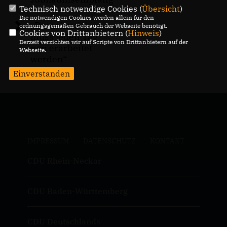
Technisch notwendige Cookies (
Übersicht
)
Die notwendigen Cookies werden allein für den
Demokratie
ordnungsgemäßen Gebrauch der Webseite benötigt.
Cookies von Drittanbietern (
Hinweis
)
muss jeden Tag
Derzeit verzichten wir auf Scripte von Drittanbietern auf der
neu erarbeitet
Webseite.
werden“
Einverstanden
IMPRESSUM
DATENSCHUTZ
KONTAKT
CDU Rhein-Neckar
CDU Baden-Württemberg
CDU Deutschlands