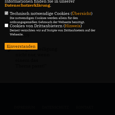
Informationen finden Sie in unserer
Risse in jedem
Datenschutzerklärung
.
Raum.“
Technisch notwendige Cookies (
Übersicht
)
Die notwendigen Cookies werden allein für den
ordnungsgemäßen Gebrauch der Webseite benötigt.
Gesundheitsstandort,
Cookies von Drittanbietern (
Hinweis
)
Geothermie und
Derzeit verzichten wir auf Scripte von Drittanbietern auf der
Webseite.
G8/G9
Einverstanden
"Bürgerbeteiligung
nicht nur, wenn
einem das
Thema passt!"
IMPRESSUM
DATENSCHUTZ
KONTAKT