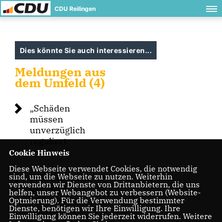
CDU Reilingen
Dies könnte Sie auch interessieren...
Meldungen aus
dem Umfeld (4)
Schäden
müssen
unverzüglich
reguliert
werden!“
Cookie Hinweis
Diese Webseite verwendet Cookies, die notwendig
sind, um die Webseite zu nutzen. Weiterhin
Viele Risse in
verwenden wir Dienste von Drittanbietern, die uns
der Wohnung
helfen, unser Webangebot zu verbessern (Website-
und auf dem
Optmierung). Für die Verwendung bestimmter
Dienste, benötigen wir Ihre Einwilligung. Ihre
Balkon, im
Einwilligung können Sie jederzeit widerrufen. Weitere
Dachgeschoss