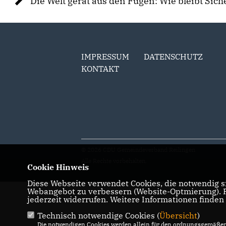
Die Welt gerät aus den Fugen: Wie bleibt Sich
IMPRESSUM
DATENSCHUTZ
KONTAKT
© 2026 CDU Gemeindeverband Reilingen
Alle Rechte vorbehalten.
Cookie Hinweis
Diese Webseite verwendet Cookies, die notwendig si
Webangebot zu verbessern (Website-Optmierung). Fü
jederzeit widerrufen. Weitere Informationen finden
Technisch notwendige Cookies (
Übersicht
)
Die notwendigen Cookies werden allein für den ordnungsgemäßen 