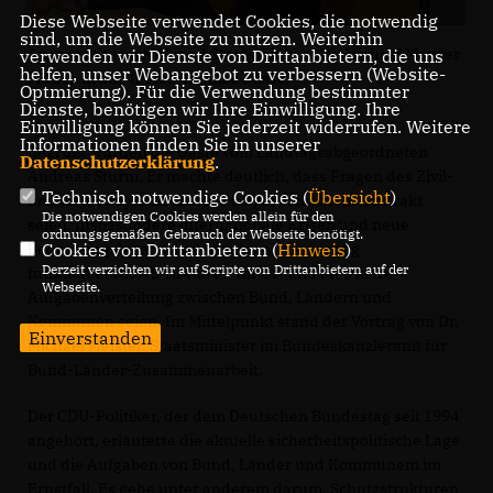
Diese Webseite verwendet Cookies, die notwendig
sind, um die Webseite zu nutzen. Weiterhin
Andreas Sturm MdL und Staatsminister Dr. Michael Meister
verwenden wir Dienste von Drittanbietern, die uns
helfen, unser Webangebot zu verbessern (Website-
MdB in Brühl. (Foto: Matthias Busse)
Optmierung). Für die Verwendung bestimmter
Dienste, benötigen wir Ihre Einwilligung. Ihre
Einwilligung können Sie jederzeit widerrufen. Weitere
Informationen finden Sie in unserer
Begrüßt wurden die Gäste vom Landtagsabgeordneten
Datenschutzerklärung
.
Andreas Sturm. Er machte deutlich, dass Fragen des Zivil-
Technisch notwendige Cookies (
Übersicht
)
und Katastrophenschutzes längst nicht mehr abstrakt
Die notwendigen Cookies werden allein für den
seien. Insbesondere internationale Krisen und neue
ordnungsgemäßen Gebrauch der Webseite benötigt.
Bedrohungslagen würden zeigen, wie wichtig
Cookies von Drittanbietern (
Hinweis
)
Derzeit verzichten wir auf Scripte von Drittanbietern auf der
funktionierende Strukturen vor Ort und eine klare
Webseite.
Aufgabenverteilung zwischen Bund, Ländern und
Kommunen seien. Im Mittelpunkt stand der Vortrag von Dr.
Einverstanden
Michael Meister, Staatsminister im Bundeskanzleramt für
Bund-Länder-Zusammenarbeit.
Der CDU-Politiker, der dem Deutschen Bundestag seit 1994
angehört, erläuterte die aktuelle sicherheitspolitische Lage
und die Aufgaben von Bund, Länder und Kommunem im
Ernstfall. Es gehe unter anderem darum, Schutzstrukturen