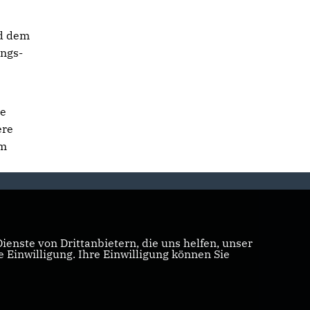
nd dem
ungs-
ie
ere
rm
enste von Drittanbietern, die uns helfen, unser
Einwilligung. Ihre Einwilligung können Sie