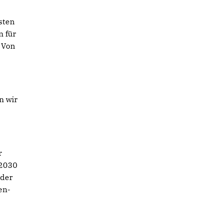
sten
n für
 Von
n wir
r
 2030
 der
en-