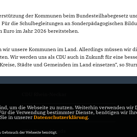
nterstützung der Kommunen beim Bundesteilhabegesetz u
n. Für die Schulbegleitungen an Sonderpädagogischen Bild
 Euro im Jahr 2026 bereitstehen.
n wir unsere Kommunen im Land. Allerdings müssen wir d
en. Wir werden uns als CDU auch in Zukunft für eine bess
Kreise, Städte und Gemeinden im Land einsetzen“, so Stu
CDU Rhein-Neckar
nd, um die Webseite zu nutzen. Weiterhin verwenden wir Di
r die Verwendung bestimmter Dienste, benötigen wir Ihre 
CDU Baden-Württemberg
 Sie in unserer
Datenschutzerklärung
.
CDU Deutschlands
Gebrauch der Webseite benötigt.