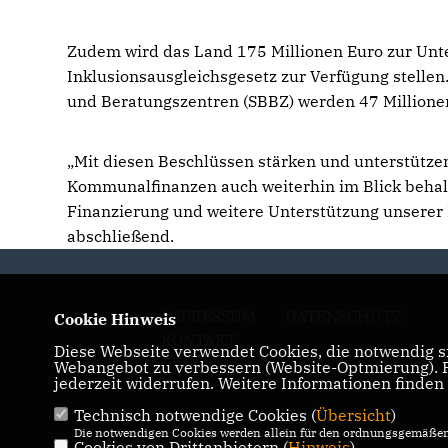
Zudem wird das Land 175 Millionen Euro zur U
Inklusionsausgleichsgesetz zur Verfügung stelle
und Beratungszentren (SBBZ) werden 47 Millionen
Mit diesen Beschlüssen stärken und unterstütze
Kommunalfinanzen auch weiterhin im Blick behalt
Finanzierung und weitere Unterstützung unserer 
abschließend.
IMPRESSUM
DATENSCHUTZ
Cookie Hinweis
KONTAKT
Diese Webseite verwendet Cookies, die notwendig si
Webangebot zu verbessern (Website-Optmierung). Fü
jederzeit widerrufen. Weitere Informationen finden
Technisch notwendige Cookies (
Übersicht
)
Die notwendigen Cookies werden allein für den ordnungsgemäßen 
Cookies von Drittanbietern (
Hinweis
)