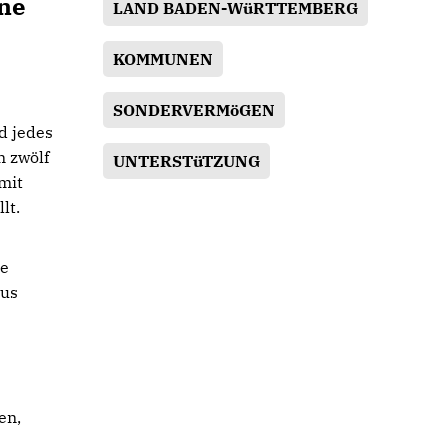
ne
LAND BADEN-WüRTTEMBERG
KOMMUNEN
SONDERVERMöGEN
d jedes
n zwölf
UNTERSTüTZUNG
mit
lt.
re
aus
en,