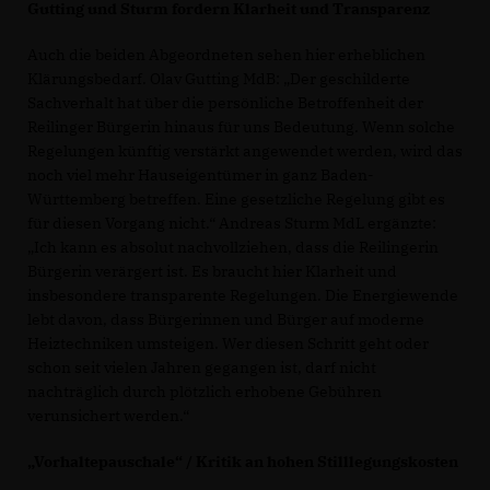
Gutting und Sturm fordern Klarheit und Transparenz
Auch die beiden Abgeordneten sehen hier erheblichen
Klärungsbedarf. Olav Gutting MdB: „Der geschilderte
Sachverhalt hat über die persönliche Betroffenheit der
Reilinger Bürgerin hinaus für uns Bedeutung. Wenn solche
Regelungen künftig verstärkt angewendet werden, wird das
noch viel mehr Hauseigentümer in ganz Baden-
Württemberg betreffen. Eine gesetzliche Regelung gibt es
für diesen Vorgang nicht.“ Andreas Sturm MdL ergänzte:
Ich kann es absolut nachvollziehen, dass die Reilingerin
Bürgerin verärgert ist. Es braucht hier Klarheit und
insbesondere transparente Regelungen. Die Energiewende
lebt davon, dass Bürgerinnen und Bürger auf moderne
Heiztechniken umsteigen. Wer diesen Schritt geht oder
schon seit vielen Jahren gegangen ist, darf nicht
nachträglich durch plötzlich erhobene Gebühren
verunsichert werden.“
Vorhaltepauschale“ / Kritik an hohen Stilllegungskosten