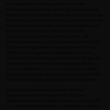
Mit sogenannten Vorhaltepauschalen berechnen
Netzbetreiber eine jährliche Gebühr für Hausanschlüsse,
die zwar nicht aktiv genutzt werden, aber noch physisch mit
dem Versorgungsnetz verbunden sind. Begründet wird dies
damit, dass diese Anschlüsse technisch vorgehalten und
gewartet werden müssten. Seit 2024 sind solche
Pauschalen branchenweit eingeführt worden – ihre
konkrete Anwendung und Höhe ist jedoch, auch mit Blick
auf die einschlägige Niederdruckanschlussverordnung
(NDAV) sowie sie ergänzende Bedingungen, juristisch
umstritten. Sturm und Gutting weisen darauf hin, dass sie
als Abgeordnete keine Rechtsberatung leisten dürfen,
machen indes deutlich, dass sie eine derartige einseitige
Änderung der Bedingungen und insbesondere fast 3.000.-
Euro für die endgültige Stilllegung für überzogen halten.
In diesem Zusammenhang verweisen die beiden
Abgeordneten auf eine Umfrage (März 2025) der
Verbraucherzentrale Nordrhein-Westfalen, an der sich 37
von 115 Netzbetreibern beteiligten. Dort ist unter anderem