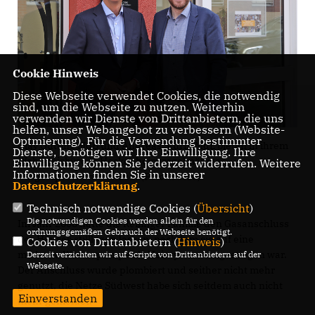
Cookie Hinweis
Diese Webseite verwendet Cookies, die notwendig
sind, um die Webseite zu nutzen. Weiterhin
verwenden wir Dienste von Drittanbietern, die uns
helfen, unser Webangebot zu verbessern (Website-
Optmierung). Für die Verwendung bestimmter
Olav Gutting MdB und Andreas Sturm MdL bieten in ihrem
Dienste, benötigen wir Ihre Einwilligung. Ihre
Wahlkreisbüro in Hockenheim regelmäßige
Einwilligung können Sie jederzeit widerrufen. Weitere
Informationen finden Sie in unserer
Bürgersprechstunden an. (Foto: Busse)
Datenschutzerklärung
.
Technisch notwendige Cookies (
Übersicht
)
Die notwendigen Cookies werden allein für den
Im Jahr 2008 hatte die Reilinger Familie den Gasanschluss
ordnungsgemäßen Gebrauch der Webseite benötigt.
des Hauses stilllegen lassen, nachdem sie auf eine
Cookies von Drittanbietern (
Hinweis
)
moderne Wärmepumpe als Heizsystem umgestiegen war.
Derzeit verzichten wir auf Scripte von Drittanbietern auf der
Webseite.
Der Anschluss wurde plombiert und seither nicht mehr
genutzt, die Netze Südwest habe sich seitdem auch nicht
Einverstanden
mehr gemeldet.