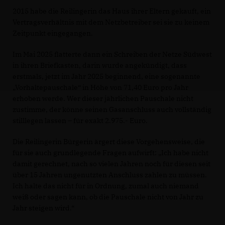
2015 habe die Reilingerin das Haus ihrer Eltern gekauft, ein
Vertragsverhältnis mit dem Netzbetreiber sei sie zu keinem
Zeitpunkt eingegangen.
Im Mai 2025 flatterte dann ein Schreiben der Netze Südwest
in ihren Briefkasten, darin wurde angekündigt, dass
erstmals, jetzt im Jahr 2025 beginnend, eine sogenannte
Vorhaltepauschale“ in Höhe von 71,40 Euro pro Jahr
erhoben werde. Wer dieser jährlichen Pauschale nicht
zustimme, der könne seinen Gasanschluss auch vollständig
stilllegen lassen – für exakt 2.975.- Euro.
Die Reilingerin Bürgerin ärgert diese Vorgehensweise, die
für sie auch grundlegende Fragen aufwirft: „Ich habe nicht
damit gerechnet, nach so vielen Jahren noch für diesen seit
über 15 Jahren ungenutzten Anschluss zahlen zu müssen.
Ich halte das nicht für in Ordnung, zumal auch niemand
weiß oder sagen kann, ob die Pauschale nicht von Jahr zu
Jahr steigen wird.“