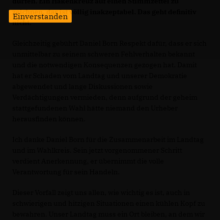
dürfen. Ein Hakenkreuz auf einen Stimmzettel zu
zeichnen, das ist völlig inakzeptabel. Das geht definitiv
Einverstanden
nicht.
Gleichzeitig gebührt Daniel Born Respekt dafür, dass er sich
unmittelbar zu seinem schweren Fehlverhalten bekannt
und die notwendigen Konsequenzen gezogen hat. Damit
hat er Schaden vom Landtag und unserer Demokratie
abgewendet und lange Diskussionen sowie
Verdächtigungen vermieden, denn aufgrund der geheim
stattgefundenen Wahl hätte niemand den Urheber
herausfinden können.
Ich danke Daniel Born für die Zusammenarbeit im Landtag
und im Wahlkreis. Sein jetzt vorgenommener Schritt
verdient Anerkennung, er übernimmt die volle
Verantwortung für sein Handeln.
Dieser Vorfall zeigt uns allen, wie wichtig es ist, auch in
schwierigen und hitzigen Situationen einen kühlen Kopf zu
bewahren. Unser Landtag muss ein Ort bleiben, an dem wir