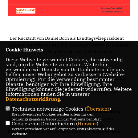
"Der Rücktritt von Daniel Born als Landtagsvizepräsident
und sein Austritt aus der SPD-Landtagsfraktion ist ein tiefer
Cookie Hinweis
Einschnitt: persönlich, politisch und auch für unser
Landesparlament.
Diese Webseite verwendet Cookies, die notwendig
sind, um die Webseite zu nutzen. Weiterhin
verwenden wir Dienste von Drittanbietern, die uns
Ich habe Daniel Born in den vergangenen Jahren als
helfen, unser Webangebot zu verbessern (Website-
besonnenen und engagierten Kollegen erlebt, der sich im
Optmierung). Für die Verwendung bestimmter
Dienste, benötigen wir Ihre Einwilligung. Ihre
Landtag und in unserem Wahlkreis stets für unsere
Einwilligung können Sie jederzeit widerrufen. Weitere
Demokratie, für Bildung und sozialen Zusammenhalt
Informationen finden Sie in unserer
Datenschutzerklärung
.
eingesetzt hat.
Technisch notwendige Cookies (
Übersicht
)
Umso erschütternder und geradezu eine menschliche
Die notwendigen Cookies werden allein für den
Tragödie ist es, dass Daniel Born offenbar in einer
ordnungsgemäßen Gebrauch der Webseite benötigt.
Cookies von Drittanbietern (
Hinweis
)
emotionalen Ausnahmesituation eine Grenze
Derzeit verzichten wir auf Scripte von Drittanbietern auf der
überschritten hat, die er hätte niemals überschreiten
Webseite.