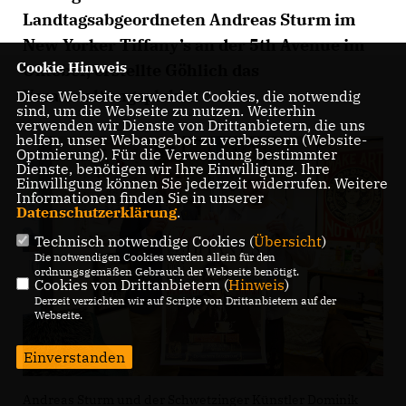
Landtagsabgeordneten Andreas Sturm im
New Yorker Tiffany’s an der 5th Avenue im
Cookie Hinweis
Oktober, erstellte Göhlich das
Veranstaltungsplakat.
Diese Webseite verwendet Cookies, die notwendig
sind, um die Webseite zu nutzen. Weiterhin
verwenden wir Dienste von Drittanbietern, die uns
helfen, unser Webangebot zu verbessern (Website-
Optmierung). Für die Verwendung bestimmter
Dienste, benötigen wir Ihre Einwilligung. Ihre
Einwilligung können Sie jederzeit widerrufen. Weitere
Informationen finden Sie in unserer
Datenschutzerklärung
.
Technisch notwendige Cookies (
Übersicht
)
Die notwendigen Cookies werden allein für den
ordnungsgemäßen Gebrauch der Webseite benötigt.
Cookies von Drittanbietern (
Hinweis
)
Derzeit verzichten wir auf Scripte von Drittanbietern auf der
Webseite.
Einverstanden
Andreas Sturm und der Schwetzinger Künstler Dominik