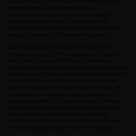
organisatorischen und finanziellen Aufwand verbunden.
Außerdem hätten spezialisiertere Berufe wie
Operationstechnische oder Anästhesietechnische
Assistenzen stärkeren Zulauf, was in einem völlig
unberechtigten aber immer noch anhaltend schlechten
Image der Kranken- und Altenpflege begründet sei.
Dank sehr guter Kooperationen mit den Schulen im
Umkreis machen rund 300 Schülerinnen und Schüler im
Main-Tauber-Kreis und 200 Schüler in Hohenlohe ein
Praktikum in unseren Einrichtungen. Wir haben auch gute
Modellprojekte, bei denen sich das Schülerpraktikum auch
über ein Jahr hinweg an einem Nachmittag pro Woche
erstreckt“, berichtete der Pflegedirektor. 100 Prozent der
Auszubildenden an beiden Krankenhausstandorten
würden so generiert und es sei eine enorme Entwicklung
der Jugendlichen während ihrer Praxiseinsätze sichtbar.
Auch das bisher staatlich leider nicht unterstützte
Freiwillige Soziale Jahr“ trage dazu bei, junge Menschen
für Berufe im gesundheitlichen Bereich zu begeistern.