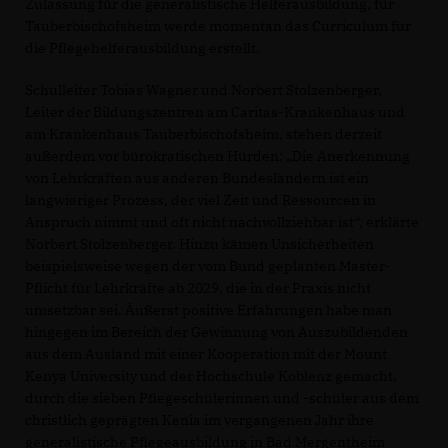
Zulassung für die generalistische Helferausbildung, für
Tauberbischofsheim werde momentan das Curriculum für
die Pflegehelferausbildung erstellt.
Schulleiter Tobias Wagner und Norbert Stolzenberger,
Leiter der Bildungszentren am Caritas-Krankenhaus und
am Krankenhaus Tauberbischofsheim, stehen derzeit
außerdem vor bürokratischen Hürden: „Die Anerkennung
von Lehrkräften aus anderen Bundesländern ist ein
langwieriger Prozess, der viel Zeit und Ressourcen in
Anspruch nimmt und oft nicht nachvollziehbar ist“, erklärte
Norbert Stolzenberger. Hinzu kämen Unsicherheiten
beispielsweise wegen der vom Bund geplanten Master-
Pflicht für Lehrkräfte ab 2029, die in der Praxis nicht
umsetzbar sei. Äußerst positive Erfahrungen habe man
hingegen im Bereich der Gewinnung von Auszubildenden
aus dem Ausland mit einer Kooperation mit der Mount
Kenya University und der Hochschule Koblenz gemacht,
durch die sieben Pflegeschülerinnen und -schüler aus dem
christlich geprägten Kenia im vergangenen Jahr ihre
generalistische Pflegeausbildung in Bad Mergentheim