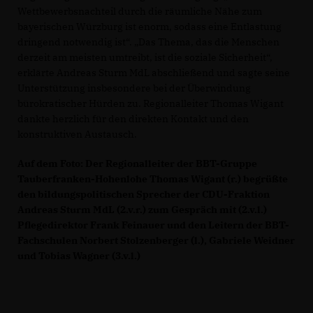
Wettbewerbsnachteil durch die räumliche Nähe zum
bayerischen Würzburg ist enorm, sodass eine Entlastung
dringend notwendig ist“. „Das Thema, das die Menschen
derzeit am meisten umtreibt, ist die soziale Sicherheit“,
erklärte Andreas Sturm MdL abschließend und sagte seine
Unterstützung insbesondere bei der Überwindung
bürokratischer Hürden zu. Regionalleiter Thomas Wigant
dankte herzlich für den direkten Kontakt und den
konstruktiven Austausch.
Auf dem Foto: Der Regionalleiter der BBT-Gruppe
Tauberfranken-Hohenlohe Thomas Wigant (r.) begrüßte
den bildungspolitischen Sprecher der CDU-Fraktion
Andreas Sturm MdL (2.v.r.) zum Gespräch mit (2.v.l.)
Pflegedirektor Frank Feinauer und den Leitern der BBT-
Fachschulen Norbert Stolzenberger (l.), Gabriele Weidner
und Tobias Wagner (3.v.l.)