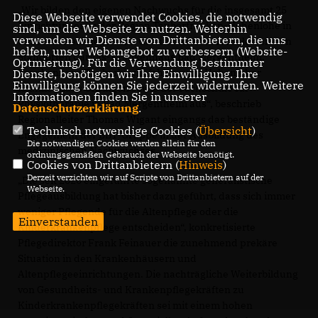
Wir bilden den eigenen Nachwuchs für die insgesamt 25
Diese Webseite verwendet Cookies, die notwendig
Einrichtungen in der Region Tauberfranken-Hohenlohe in
sind, um die Webseite zu nutzen. Weiterhin
verwenden wir Dienste von Drittanbietern, die uns
unseren drei Pflege- und Gesundheitsfachschulen an den
helfen, unser Webangebot zu verbessern (Website-
Standorten Caritas-Krankenhaus Bad Mergentheim,
Optmierung). Für die Verwendung bestimmter
Krankenhaus Tauberbischofsheim und Hohenloher
Dienste, benötigen wir Ihre Einwilligung. Ihre
Einwilligung können Sie jederzeit widerrufen. Weitere
Krankenhaus Öhringen sowie der Fachschule für
Informationen finden Sie in unserer
Physiotherapie in Bad Mergentheim aus“, beschrieb
Datenschutzerklärung
.
Regionalleiter Thomas Wigant eingangs das beständige
Technisch notwendige Cookies (
Übersicht
)
Engagement der BBT-Gruppe in der Ausbildung des
Die notwendigen Cookies werden allein für den
medizinischen Nachwuchses.
ordnungsgemäßen Gebrauch der Webseite benötigt.
Cookies von Drittanbietern (
Hinweis
)
Derzeit verzichten wir auf Scripte von Drittanbietern auf der
Die seit 2020 eingeführte sogenannte generalistische
Webseite.
Pflegeausbildung hat bisher dazu geführt, dass sich immer
weniger Pflegende für die Altenpflege oder die
Einverstanden
Kinderkrankenpflege entscheiden“, konkretisierte
Pflegedirektor Frank Feinauer die zunehmend prekäre
Situation in den Krankenhäusern und
Altenpflegeeinrichtungen. Die nachträgliche Weiterbildung
von Gesundheits- und Krankenpflegekräften zu
Kinderkrankenpflegekräften sei mit einem hohen