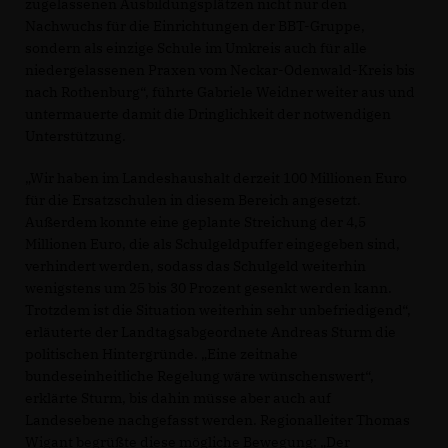
zugelassenen Ausbildungsplätzen nicht nur den
Nachwuchs für die Einrichtungen der BBT-Gruppe,
sondern als einzige Schule im Umkreis auch für alle
niedergelassenen Praxen vom Neckar-Odenwald-Kreis bis
nach Rothenburg“, führte Gabriele Weidner weiter aus und
untermauerte damit die Dringlichkeit der notwendigen
Unterstützung.
Wir haben im Landeshaushalt derzeit 100 Millionen Euro
für die Ersatzschulen in diesem Bereich angesetzt.
Außerdem konnte eine geplante Streichung der 4,5
Millionen Euro, die als Schulgeldpuffer eingegeben sind,
verhindert werden, sodass das Schulgeld weiterhin
wenigstens um 25 bis 30 Prozent gesenkt werden kann.
Trotzdem ist die Situation weiterhin sehr unbefriedigend“,
erläuterte der Landtagsabgeordnete Andreas Sturm die
politischen Hintergründe. „Eine zeitnahe
bundeseinheitliche Regelung wäre wünschenswert“,
erklärte Sturm, bis dahin müsse aber auch auf
Landesebene nachgefasst werden. Regionalleiter Thomas
Wigant begrüßte diese mögliche Bewegung: „Der