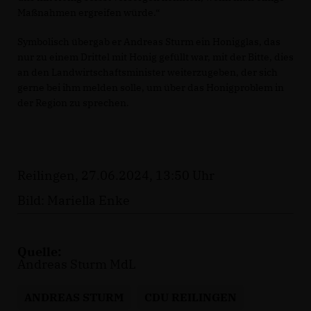
Maßnahmen ergreifen würde.“
Symbolisch übergab er Andreas Sturm ein Honigglas, das
nur zu einem Drittel mit Honig gefüllt war, mit der Bitte, dies
an den Landwirtschaftsminister weiterzugeben, der sich
gerne bei ihm melden solle, um über das Honigproblem in
der Region zu sprechen.
Reilingen, 27.06.2024, 13:50 Uhr
Bild: Mariella Enke
Quelle:
Andreas Sturm MdL
ANDREAS STURM
CDU REILINGEN