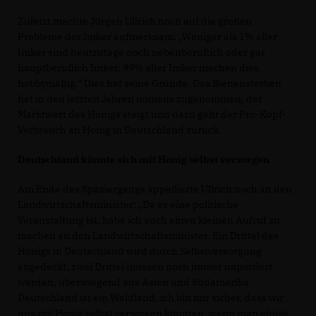
Zuletzt machte Jürgen Ullrich noch auf die großen
Probleme der Imker aufmerksam. „Weniger als 1% aller
Imker sind heutzutage noch nebenberuflich oder gar
hauptberuflich Imker. 99% aller Imker machen dies
hobbymäßig.“ Dies hat seine Gründe. Das Bienensterben
hat in den letzten Jahren immens zugenommen, der
Marktwert des Honigs steigt und dazu geht der Pro-Kopf-
Verbrauch an Honig in Deutschland zurück.
Deutschland könnte sich mit Honig selbst versorgen
Am Ende des Spaziergangs appellierte Ullrich noch an den
Landwirtschaftsminister: „Da es eine politische
Veranstaltung ist, habe ich auch einen kleinen Aufruf zu
machen an den Landwirtschaftsminister. Ein Drittel des
Honigs in Deutschland wird durch Selbstversorgung
abgedeckt, zwei Drittel müssen noch immer importiert
werden, überwiegend aus Asien und Südamerika.
Deutschland ist ein Waldland, ich bin mir sicher, dass wir
uns mit Honig selbst versorgen könnten, wenn man einige