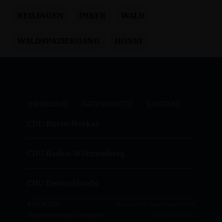
REILINGEN
IMKER
WALD
WALDSPAZIERGANG
HONIG
IMPRESSUM
DATENSCHUTZ
KONTAKT
CDU Rhein-Neckar
CDU Baden-Württemberg
CDU Deutschlands
© 2026 CDU
Realisation: Sharkness Media
Gemeindeverband Reilingen
GmbH & Co. KG