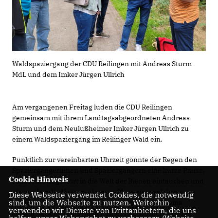
Waldspaziergang der CDU Reilingen mit Andreas Sturm
MdL und dem Imker Jürgen Ullrich
Am vergangenen Freitag luden die CDU Reilingen
gemeinsam mit ihrem Landtagsabgeordneten Andreas
Sturm und dem Neulußheimer Imker Jürgen Ullrich zu
einem Waldspaziergang im Reilinger Wald ein.
Pünktlich zur vereinbarten Uhrzeit gönnte der Regen den
Spaziergängerinnen und Spaziergängern eine kurze Pause,
Cookie Hinweis
sodass sie ungestört in die Welt der Bienen eintauchen und
etwas über die Natur und unser Ökosystem erfahren
Diese Webseite verwendet Cookies, die notwendig
sind, um die Webseite zu nutzen. Weiterhin
konnten. Das aktuelle Wetter war auch direkt Thema
verwenden wir Dienste von Drittanbietern, die uns
Jürgen Ullrichs, der seinen Zuhörern erzählte, dass das
helfen, unser Webangebot zu verbessern (Website-