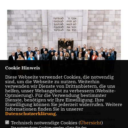
Cookie Hinweis
Diese Webseite verwendet Cookies, die notwendig
sind, um die Webseite zu nutzen. Weiterhin
verwenden wir Dienste von Drittanbietern, die uns
helfen, unser Webangebot zu verbessern (Website-
Fotos: Marcel Dittrich.
Optmierung). Für die Verwendung bestimmter
Dienste, benötigen wir Ihre Einwilligung. Ihre
Einwilligung können Sie jederzeit widerrufen. Weitere
Informationen finden Sie in unserer
Datenschutzerklärung
.
Dazu sagte der Abgeordnete Andreas Sturm: „Die
unsäglichen Palästina-Demos, auch in Stuttgart, machen
Technisch notwendige Cookies (
Übersicht
)
deutlich, dass wir sichtbarer für alle Jüdinnen und Juden
Die notwendigen Cookies werden allein für den