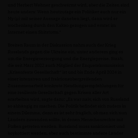
und Herbert Wehner geschwärmt wird, aber die Zeiten sind
heute anders: Wenn heutzutage ein Politiker auch nur ein
My (µ) mit seiner Aussage daneben liegt, dann wird er
wochenlang durch den Kakao gezogen und erntet im
Internet einen Shitstorm.“
Breiten Raum in der Diskussion nahm auch der Krieg
Russlands gegen die Ukraine ein, unter anderem ging es
um die Energieversorgung und die Energiepreise. Staab,
die seit März 2022 auch Mitglied der Enquetekommission
Krisenfeste Gesellschaft“ ist und bis Ende April 2024 in
einer intensiven und fraktionsübergreifenden
Zusammenarbeit konkrete Handlungsempfehlungen für
eine resiliente Gesellschaft gegen Krisen aller Art
erarbeiten wird, sagte dazu: „Es war naiv, sich von Russland
so abhängig zu machen. Die Politik befindet sich zudem in
einem Dilemma, denn es ist sehr fraglich, ob man sich nun
Ländern zuwenden sollte, in denen Menschenrechte mit
Füßen getreten werden. Russland muss sanktioniert und
boykottiert werden, aber auch bestimmte andere Länder