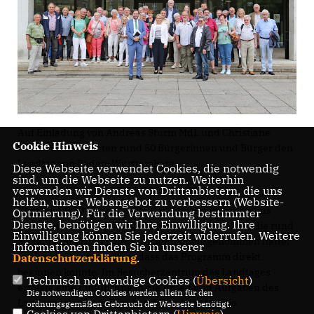
Auf Einladung von Andreas Sturm MdL und Christiane
Cookie Hinweis
Staab MdL besuchten rund 50 Bürgerinnen und Bürger den
Landtag von Baden-Württemberg.
Diese Webseite verwendet Cookies, die notwendig
sind, um die Webseite zu nutzen. Weiterhin
verwenden wir Dienste von Drittanbietern, die uns
helfen, unser Webangebot zu verbessern (Website-
Kurz vor 09:30 Uhr erreichte der Bus, der frühmorgens
Optmierung). Für die Verwendung bestimmter
Dienste, benötigen wir Ihre Einwilligung. Ihre
gestartet war und an insgesamt vier Haltepunkten die rund
Einwilligung können Sie jederzeit widerrufen. Weitere
50 Teilnehmerinnen und Teilnehmer aufgenommen hatte,
Informationen finden Sie in unserer
die Landeshauptstadt, so dass das Programm direkt
Datenschutzerklärung
.
beginnen konnte. Im Besucherzentrum des Landtages
Technisch notwendige Cookies (
Übersicht
)
erfolgte eine Einführung in die Arbeit und Aufgaben des
Die notwendigen Cookies werden allein für den
Landesparlamentes, im Anschluss konnten die
ordnungsgemäßen Gebrauch der Webseite benötigt.