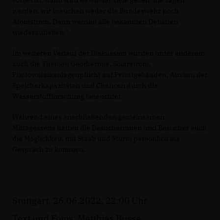
vorbei ist, dann wird es wieder viele geben, die sagen
werden, wir brauchen weder die Bundeswehr noch
Atomstrom. Dann werden alle bekannten Debatten
wiederaufleben."
Im weiteren Verlauf der Diskussion wurden unter anderem
auch die Themen Geothermie, Solarstrom,
Photovoltaikanlagenpflicht auf Privatgebäuden, Ausbau der
Speicherkapazitäten und Chancen durch die
Wasserstoffforschung beleuchtet.
Während eines anschließenden gemeinsamen
Mittagessens hatten die Besucherinnen und Besucher auch
die Möglichkeit, mit Staab und Sturm persönlich ins
Gespräch zu kommen.
Stuttgart, 26.06.2022, 22:00 Uhr
Text und Fotos: Matthias Busse