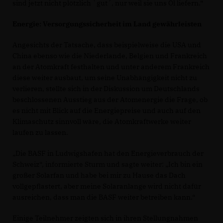
sind jetzt nicht plötzlich `gut´, nur weil sie uns Öl liefern.“
Energie: Versorgungssicherheit im Land gewährleisten
Angesichts der Tatsache, dass beispielweise die USA und
China ebenso wie die Niederlande, Belgien und Frankreich
an der Atomkraft festhalten und unter anderem Frankreich
diese weiter ausbaut, um seine Unabhängigkeit nicht zu
verlieren, stellte sich in der Diskussion um Deutschlands
beschlossenen Ausstieg aus der Atomenergie die Frage, ob
es nicht mit Blick auf die Energiepreise und auch auf den
Klimaschutz sinnvoll wäre, die Atomkraftwerke weiter
laufen zu lassen.
Die BASF in Ludwigshafen hat den Energieverbrauch der
Schweiz“, informierte Sturm und sagte weiter: „Ich bin ein
großer Solarfan und habe bei mir zu Hause das Dach
vollgepflastert, aber meine Solaranlange wird nicht dafür
ausreichen, dass man die BASF weiter betreiben kann.“
Einige Teilnehmer zeigten sich in ihren Stellungnahmen