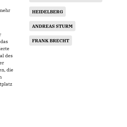
 mehr
HEIDELBERG
ANDREAS STURM
r
FRANK BRECHT
 das
ierte
al des
er
n, die
m
tplatz