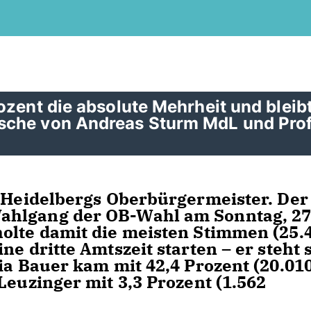
ozent die absolute Mehrheit und bleib
sche von Andreas Sturm MdL und Prof
t Heidelbergs Oberbürgermeister. Der
ahlgang der OB-Wahl am Sonntag, 27
olte damit die meisten Stimmen (25.4
e dritte Amtszeit starten – er steht s
ia Bauer kam mit 42,4 Prozent (20.01
Leuzinger mit 3,3 Prozent (1.562