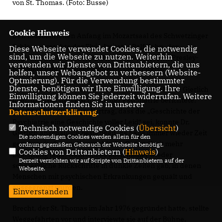
von St. Thomas. (Foto: Busse)
Cookie Hinweis
Den musikalischen Anfang im Mozartsaal des Schwetzinger
Schlosses machte der Elvis-Imitator Ralf Zahn, der,
Diese Webseite verwendet Cookies, die notwendig
sind, um die Webseite zu nutzen. Weiterhin
begleitet durch Fabian Brecht am Saxofon, Elvis-Presley-
verwenden wir Dienste von Drittanbietern, die uns
Klassiker und selbstkomponierte Lieder darbot.
helfen, unser Webangebot zu verbessern (Website-
Optmierung). Für die Verwendung bestimmter
Dienste, benötigen wir Ihre Einwilligung. Ihre
Professor Brecht leitete zur Historikern Dr. Gabriele Gierlich
Einwilligung können Sie jederzeit widerrufen. Weitere
über, die über die Geschichte der Psychiatrie berichtete.
Informationen finden Sie in unserer
Brechts Einleitung zum Vortrag, dass die „Geschichte der
Datenschutzerklärung
.
Psychiatrie eine Geschichte voller Leid“ sei, konnte Dr.
Technisch notwendige Cookies (
Übersicht
)
Gierlich anschaulich bestätigen. Es habe immer wieder Zeit
Die notwendigen Cookies werden allein für den
gegeben, in denen die psychische Gesundheit mehr
ordnungsgemäßen Gebrauch der Webseite benötigt.
Cookies von Drittanbietern (
Hinweis
)
Beachtung fand, während es auch immer wieder
Derzeit verzichten wir auf Scripte von Drittanbietern auf der
schmerzliche Rückschritte in dunkle Zeiten gab, in denen
Webseite.
Menschen mit psychischen Erkrankungen gequält und
ausgegrenzt wurden.
Einverstanden
Brecht, der St. Thomas im Jahr 1976 gegründet hatte, stellte
Weggefährten vor und interviewte sie auf der Bühne,