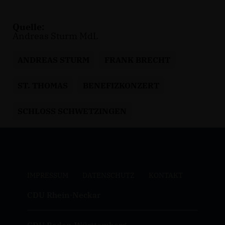
Quelle:
Andreas Sturm MdL
ANDREAS STURM
FRANK BRECHT
ST. THOMAS
BENEFIZKONZERT
SCHLOSS SCHWETZINGEN
IMPRESSUM
DATENSCHUTZ
KONTAKT
CDU Rhein-Neckar
CDU Baden-Württemberg