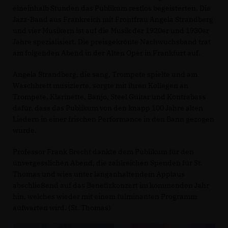
eineinhalb Stunden das Publikum restlos begeisterten. Die
Jazz-Band aus Frankreich mit Frontfrau Angela Strandberg
und vier Musikern ist auf die Musik der 1920er und 1930er
Jahre spezialisiert. Die preisgekrönte Nachwuchsband trat
am folgenden Abend in der Alten Oper in Frankfurt auf.
Angela Strandberg, die sang, Trompete spielte und am
Waschbrett musizierte, sorgte mit ihren Kollegen an
Trompete, Klarinette, Banjo, Steel Guitar und Kontrabass
dafür, dass das Publikum von den knapp 100 Jahre alten
Liedern in einer frischen Performance in den Bann gezogen
wurde.
Professor Frank Brecht dankte dem Publikum für den
unvergesslichen Abend, die zahlreichen Spenden für St.
Thomas und wies unter langanhaltendem Applaus
abschließend auf das Benefizkonzert im kommenden Jahr
hin, welches wieder mit einem fulminanten Programm
aufwarten wird. (St. Thomas)